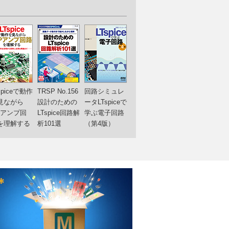
spiceで動作
TRSP No.156
回路シミュレ
見ながら
設計のための
ータLTspiceで
Pアンプ回
LTspice回路解
学ぶ電子回路
を理解する
析101選
（第4版）