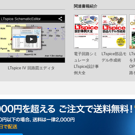
関連書籍紹介
電子回路シミ
LTspice部品モ
LT
ュレータ
デル作成術
を
LTspice設計事
O
LTspice IV 回路図エディタ
例大全
路