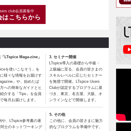
sers club会員募集中
会はこちらから
「LTspice Maga-zine」
3. セミナー開催
LTspice導入の基礎から中級・
spiceを使いこなそう」を
上級編に至る、会員の皆さまの
に様々な情報をお届けす
スキルレベルに応じたセミナー
agazine」や、始めたば
を無償で開催。LTspice Users
方への簡単なガイドとヒ
Clubが認定するプログラムに基
紹介する「Tips」を会員
づき、東京、名古屋、大阪、オ
で毎月お届けします。
ンラインなどで開催します。
5. その他
や、LTspice参考書の著
この他に、会員の皆さまに魅力
ま同士のネットワーキング
的なプログラムを準備中です。