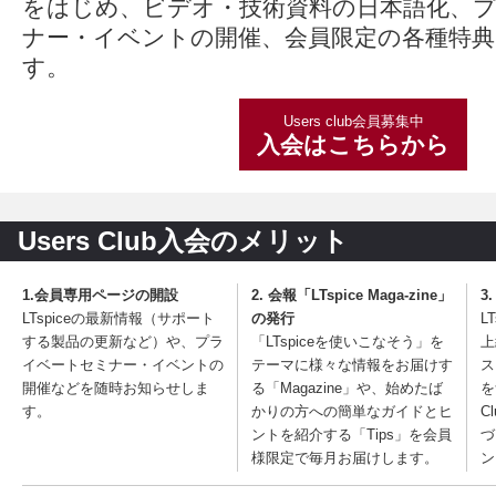
をはじめ、ビデオ・技術資料の日本語化、
ナー・イベントの開催、会員限定の各種特
す。
Users club会員募集中
入会はこちらから
Users Club入会のメリット
1.会員専用ページの開設
2. 会報「LTspice Maga-zine」
3
LTspiceの最新情報（サポート
の発行
L
する製品の更新など）や、プラ
「LTspiceを使いこなそう」を
上
イベートセミナー・イベントの
テーマに様々な情報をお届けす
ス
開催などを随時お知らせしま
る「Magazine」や、始めたば
を
す。
かりの方への簡単なガイドとヒ
C
ントを紹介する「Tips」を会員
づ
様限定で毎月お届けします。
ン